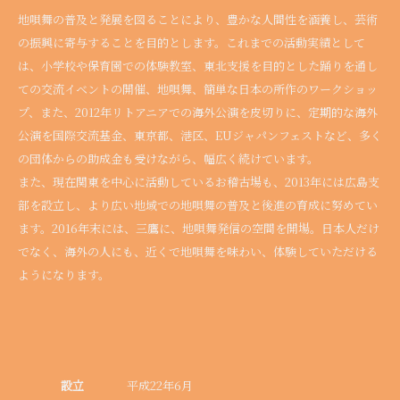
地唄舞の普及と発展を図ることにより、豊かな人間性を涵養し、芸術
の振興に寄与することを目的とします。これまでの活動実績として
は、小学校や保育園での体験教室、東北支援を目的とした踊りを通し
ての交流イベントの開催、地唄舞、簡単な日本の所作のワークショッ
プ、また、2012年リトアニアでの海外公演を皮切りに、定期的な海外
公演を国際交流基金、東京都、港区、EUジャパンフェストなど、多く
の団体からの助成金も受けながら、幅広く続けています。
また、現在関東を中心に活動しているお稽古場も、2013年には広島支
部を設立し、より広い地域での地唄舞の普及と後進の育成に努めてい
ます。2016年末には、三鷹に、地唄舞発信の空間を開場。日本人だけ
でなく、海外の人にも、近くで地唄舞を味わい、体験していただける
ようになります。
設立
平成22年6月