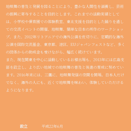
地唄舞の普及と発展を図ることにより、豊かな人間性を涵養し、芸術
の振興に寄与することを目的とします。これまでの活動実績として
は、小学校や保育園での体験教室、東北支援を目的とした踊りを通し
ての交流イベントの開催、地唄舞、簡単な日本の所作のワークショッ
プ、また、2012年リトアニアでの海外公演を皮切りに、定期的な海外
公演を国際交流基金、東京都、港区、EUジャパンフェストなど、多く
の団体からの助成金も受けながら、幅広く続けています。
また、現在関東を中心に活動しているお稽古場も、2013年には広島支
部を設立し、より広い地域での地唄舞の普及と後進の育成に努めてい
ます。2016年末には、三鷹に、地唄舞発信の空間を開場。日本人だけ
でなく、海外の人にも、近くで地唄舞を味わい、体験していただける
ようになります。
設立
平成22年6月