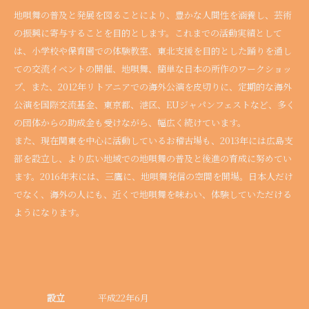
地唄舞の普及と発展を図ることにより、豊かな人間性を涵養し、芸術
の振興に寄与することを目的とします。これまでの活動実績として
は、小学校や保育園での体験教室、東北支援を目的とした踊りを通し
ての交流イベントの開催、地唄舞、簡単な日本の所作のワークショッ
プ、また、2012年リトアニアでの海外公演を皮切りに、定期的な海外
公演を国際交流基金、東京都、港区、EUジャパンフェストなど、多く
の団体からの助成金も受けながら、幅広く続けています。
また、現在関東を中心に活動しているお稽古場も、2013年には広島支
部を設立し、より広い地域での地唄舞の普及と後進の育成に努めてい
ます。2016年末には、三鷹に、地唄舞発信の空間を開場。日本人だけ
でなく、海外の人にも、近くで地唄舞を味わい、体験していただける
ようになります。
設立
平成22年6月