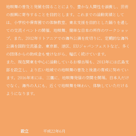
地唄舞の普及と発展を図ることにより、豊かな人間性を涵養し、芸術
の振興に寄与することを目的とします。これまでの活動実績として
は、小学校や保育園での体験教室、東北支援を目的とした踊りを通し
ての交流イベントの開催、地唄舞、簡単な日本の所作のワークショッ
プ、また、2012年リトアニアでの海外公演を皮切りに、定期的な海外
公演を国際交流基金、東京都、港区、EUジャパンフェストなど、多く
の団体からの助成金も受けながら、幅広く続けています。
また、現在関東を中心に活動しているお稽古場も、2013年には広島支
部を設立し、より広い地域での地唄舞の普及と後進の育成に努めてい
ます。2016年末には、三鷹に、地唄舞発信の空間を開場。日本人だけ
でなく、海外の人にも、近くで地唄舞を味わい、体験していただける
ようになります。
設立
平成22年6月