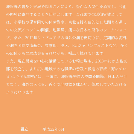
地唄舞の普及と発展を図ることにより、豊かな人間性を涵養し、芸術
の振興に寄与することを目的とします。これまでの活動実績として
は、小学校や保育園での体験教室、東北支援を目的とした踊りを通し
ての交流イベントの開催、地唄舞、簡単な日本の所作のワークショッ
プ、また、2012年リトアニアでの海外公演を皮切りに、定期的な海外
公演を国際交流基金、東京都、港区、EUジャパンフェストなど、多く
の団体からの助成金も受けながら、幅広く続けています。
また、現在関東を中心に活動しているお稽古場も、2013年には広島支
部を設立し、より広い地域での地唄舞の普及と後進の育成に努めてい
ます。2016年末には、三鷹に、地唄舞発信の空間を開場。日本人だけ
でなく、海外の人にも、近くで地唄舞を味わい、体験していただける
ようになります。
設立
平成22年6月