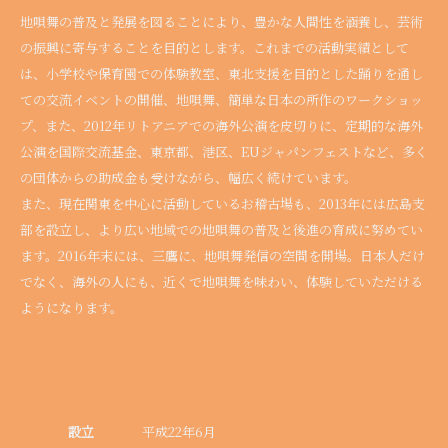
地唄舞の普及と発展を図ることにより、豊かな人間性を涵養し、芸術
の振興に寄与することを目的とします。これまでの活動実績として
は、小学校や保育園での体験教室、東北支援を目的とした踊りを通し
ての交流イベントの開催、地唄舞、簡単な日本の所作のワークショッ
プ、また、2012年リトアニアでの海外公演を皮切りに、定期的な海外
公演を国際交流基金、東京都、港区、EUジャパンフェストなど、多く
の団体からの助成金も受けながら、幅広く続けています。
また、現在関東を中心に活動しているお稽古場も、2013年には広島支
部を設立し、より広い地域での地唄舞の普及と後進の育成に努めてい
ます。2016年末には、三鷹に、地唄舞発信の空間を開場。日本人だけ
でなく、海外の人にも、近くで地唄舞を味わい、体験していただける
ようになります。
設立
平成22年6月