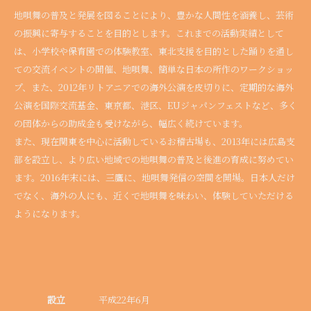
地唄舞の普及と発展を図ることにより、豊かな人間性を涵養し、芸術
の振興に寄与することを目的とします。これまでの活動実績として
は、小学校や保育園での体験教室、東北支援を目的とした踊りを通し
ての交流イベントの開催、地唄舞、簡単な日本の所作のワークショッ
プ、また、2012年リトアニアでの海外公演を皮切りに、定期的な海外
公演を国際交流基金、東京都、港区、EUジャパンフェストなど、多く
の団体からの助成金も受けながら、幅広く続けています。
また、現在関東を中心に活動しているお稽古場も、2013年には広島支
部を設立し、より広い地域での地唄舞の普及と後進の育成に努めてい
ます。2016年末には、三鷹に、地唄舞発信の空間を開場。日本人だけ
でなく、海外の人にも、近くで地唄舞を味わい、体験していただける
ようになります。
設立
平成22年6月