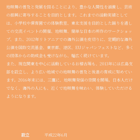
地唄舞の普及と発展を図ることにより、豊かな人間性を涵養し、芸術
の振興に寄与することを目的とします。これまでの活動実績として
は、小学校や保育園での体験教室、東北支援を目的とした踊りを通し
ての交流イベントの開催、地唄舞、簡単な日本の所作のワークショッ
プ、また、2012年リトアニアでの海外公演を皮切りに、定期的な海外
公演を国際交流基金、東京都、港区、EUジャパンフェストなど、多く
の団体からの助成金も受けながら、幅広く続けています。
また、現在関東を中心に活動しているお稽古場も、2013年には広島支
部を設立し、より広い地域での地唄舞の普及と後進の育成に努めてい
ます。2016年末には、三鷹に、地唄舞発信の空間を開場。日本人だけ
でなく、海外の人にも、近くで地唄舞を味わい、体験していただける
ようになります。
設立
平成22年6月