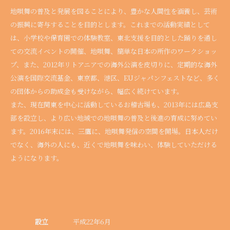
地唄舞の普及と発展を図ることにより、豊かな人間性を涵養し、芸術
の振興に寄与することを目的とします。これまでの活動実績として
は、小学校や保育園での体験教室、東北支援を目的とした踊りを通し
ての交流イベントの開催、地唄舞、簡単な日本の所作のワークショッ
プ、また、2012年リトアニアでの海外公演を皮切りに、定期的な海外
公演を国際交流基金、東京都、港区、EUジャパンフェストなど、多く
の団体からの助成金も受けながら、幅広く続けています。
また、現在関東を中心に活動しているお稽古場も、2013年には広島支
部を設立し、より広い地域での地唄舞の普及と後進の育成に努めてい
ます。2016年末には、三鷹に、地唄舞発信の空間を開場。日本人だけ
でなく、海外の人にも、近くで地唄舞を味わい、体験していただける
ようになります。
設立
平成22年6月